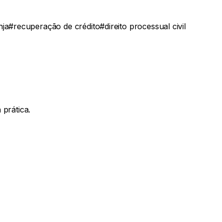
nja
#
recuperação de crédito
#
direito processual civil
prática.