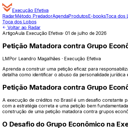
Execução
Efetiva
Radar
Método Predador
Agenda
Produtos
E-books
Toca dos 
Toca dos Lobos
Voltar ao Radar
Artigo
Aula Execução Efetiva
·
01 de julho de 2026
Petição Matadora contra Grupo Econ
LM
Por
Leandro Magalhães
· Execução Efetiva
Aprenda a construir uma petição eficaz para responsabiliz
detalha como identificar o abuso da personalidade jurídica
Petição Matadora contra Grupo Econ
A execução de créditos no Brasil é um desafio constante
com a estratégia correta e uma petição bem fundamentada, 
construção de uma petição matadora contra grupos econô
O Desafio do Grupo Econômico na Ex