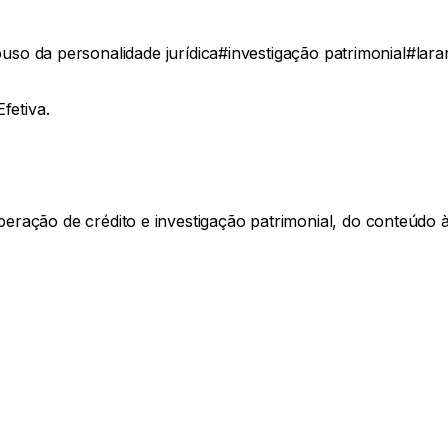
uso da personalidade jurídica
#
investigação patrimonial
#
lara
fetiva.
ração de crédito e investigação patrimonial, do conteúdo à 