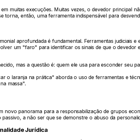
l em muitas execuções. Muitas vezes, o devedor principal nã
 se torna, então, uma ferramenta indispensável para desven
rimonial aprofundada é fundamental. Ferramentas judiciais
volver um "faro" para identificar os sinais de que o devedor
ecido, mas a questão é: quem ele usa para esconder seu pa
car o laranja na prática" aborda o uso de ferramentas e téc
 na massa".
m novo panorama para a responsabilização de grupos econô
assivo, a não ser que se demonstre o abuso da personalida
nalidade Jurídica