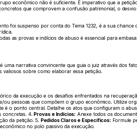
grupo econômico não é suficiente. É imperativo que a petiç
s concretos que comprovem a confusão patrimonial, o desvio d
nto foi suspenso por conta do Tema 1232, é a sua chance d
ídica.
as as provas e indícios de abuso é essencial para embasar
ma narrativa convincente que guia o juiz através dos fatos
s valiosos sobre como elaborar essa petição.
stórico da execução e os desafios enfrentados na recuperaçã
e/ou pessoas que compõem o grupo econômico. Utilize orga
e é o ponto central. Detalhe os atos que configuram o abus
s concretas. 4.
Provas e Indícios:
Anexe todos os documentos,
ção da petição. 5.
Pedidos Claros e Específicos:
Formule ped
o econômico no polo passivo da execução.