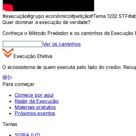
#
execução
#
grupo econômico
#
petição
#
Tema 1232 STF
#
ab
Quer dominar a execução de verdade?
Conheça o Método Predador e os caminhos da Execução E
Método Predador
Ver os caminhos
Execução Efetiva
O ecossistema de quem executa pelo lado do credor. Recupe
Para começar
Comece por aqui
Radar da Execução
Materiais gratuitos
Próximos eventos
Temas
SISBAJUD