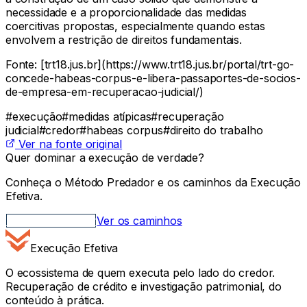
necessidade e a proporcionalidade das medidas
coercitivas propostas, especialmente quando estas
envolvem a restrição de direitos fundamentais.
Fonte: [trt18.jus.br](https://www.trt18.jus.br/portal/trt-go-
concede-habeas-corpus-e-libera-passaportes-de-socios-
de-empresa-em-recuperacao-judicial/)
#
execução
#
medidas atípicas
#
recuperação
judicial
#
credor
#
habeas corpus
#
direito do trabalho
Ver na fonte original
Quer dominar a execução de verdade?
Conheça o Método Predador e os caminhos da Execução
Efetiva.
Método Predador
Ver os caminhos
Execução Efetiva
O ecossistema de quem executa pelo lado do credor.
Recuperação de crédito e investigação patrimonial, do
conteúdo à prática.