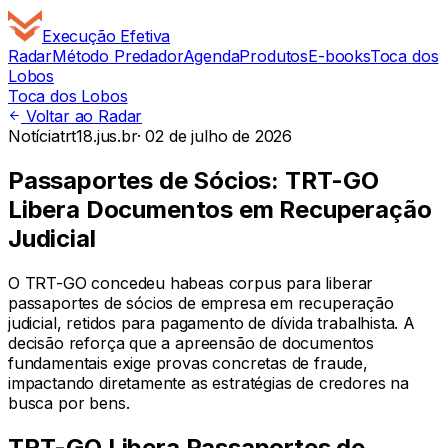
Execução
Efetiva
Radar
Método Predador
Agenda
Produtos
E-books
Toca dos
Lobos
Toca dos Lobos
Voltar ao Radar
Notícia
trt18.jus.br
·
02 de julho de 2026
Passaportes de Sócios: TRT-GO
Libera Documentos em Recuperação
Judicial
O TRT-GO concedeu habeas corpus para liberar
passaportes de sócios de empresa em recuperação
judicial, retidos para pagamento de dívida trabalhista. A
decisão reforça que a apreensão de documentos
fundamentais exige provas concretas de fraude,
impactando diretamente as estratégias de credores na
busca por bens.
TRT-GO Libera Passaportes de