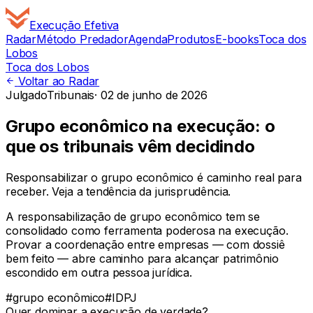
Execução
Efetiva
Radar
Método Predador
Agenda
Produtos
E-books
Toca dos
Lobos
Toca dos Lobos
Voltar ao Radar
Julgado
Tribunais
·
02 de junho de 2026
Grupo econômico na execução: o
que os tribunais vêm decidindo
Responsabilizar o grupo econômico é caminho real para
receber. Veja a tendência da jurisprudência.
A responsabilização de grupo econômico tem se
consolidado como ferramenta poderosa na execução.
Provar a coordenação entre empresas — com dossiê
bem feito — abre caminho para alcançar patrimônio
escondido em outra pessoa jurídica.
#
grupo econômico
#
IDPJ
Quer dominar a execução de verdade?