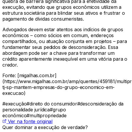
quebra de barreira significativa para a efetividade da
execução, evitando que grupos econômicos utilizem a
estrutura societária para blindar seus ativos e frustrar o
pagamento de dívidas consumeristas.
Advogados devem estar atentos aos indícios de grupos
econômicos – como sócios em comum, endereços
compartilhados, ou atuação conjunta em projetos – para
fundamentar seus pedidos de desconsideração. Essa
abordagem pode ser a chave para transformar um
crédito aparentemente inexequível em uma vitória para o
credor.
Fonte: [migalhas.com.br]
(https://www.migalhas.com.br/amp/quentes/459181/multipr
tj-sp-mantem-empresas-do-grupo-economico-em-
execucao)
#
execução
#
direito do consumidor
#
desconsideração da
personalidade jurídica
#
grupo
econômico
#
multipropriedade
Ver na fonte original
Quer dominar a execução de verdade?