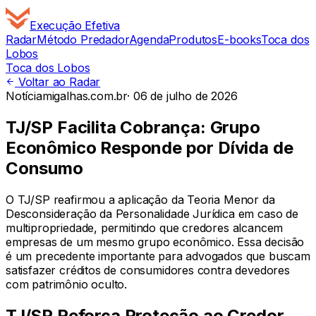
Execução
Efetiva
Radar
Método Predador
Agenda
Produtos
E-books
Toca dos
Lobos
Toca dos Lobos
Voltar ao Radar
Notícia
migalhas.com.br
·
06 de julho de 2026
TJ/SP Facilita Cobrança: Grupo
Econômico Responde por Dívida de
Consumo
O TJ/SP reafirmou a aplicação da Teoria Menor da
Desconsideração da Personalidade Jurídica em caso de
multipropriedade, permitindo que credores alcancem
empresas de um mesmo grupo econômico. Essa decisão
é um precedente importante para advogados que buscam
satisfazer créditos de consumidores contra devedores
com patrimônio oculto.
TJ/SP Reforça Proteção ao Credor