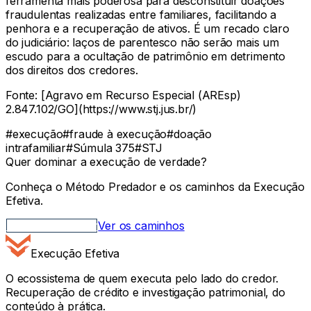
ferramenta mais poderosa para desconstituir doações
fraudulentas realizadas entre familiares, facilitando a
penhora e a recuperação de ativos. É um recado claro
do judiciário: laços de parentesco não serão mais um
escudo para a ocultação de patrimônio em detrimento
dos direitos dos credores.
Fonte: [Agravo em Recurso Especial (AREsp)
2.847.102/GO](https://www.stj.jus.br/)
#
execução
#
fraude à execução
#
doação
intrafamiliar
#
Súmula 375
#
STJ
Quer dominar a execução de verdade?
Conheça o Método Predador e os caminhos da Execução
Efetiva.
Método Predador
Ver os caminhos
Execução Efetiva
O ecossistema de quem executa pelo lado do credor.
Recuperação de crédito e investigação patrimonial, do
conteúdo à prática.