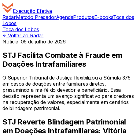
Execução
Efetiva
Radar
Método Predador
Agenda
Produtos
E-books
Toca dos
Lobos
Toca dos Lobos
Voltar ao Radar
Notícia
·
05 de julho de 2026
STJ Facilita Combate à Fraude em
Doações Intrafamiliares
O Superior Tribunal de Justiça flexibilizou a Súmula 375
em casos de doações entre familiares diretos,
presumindo a má-fé do devedor e beneficiário. Essa
decisão representa um avanço significativo para credores
na recuperação de valores, especialmente em cenários
de blindagem patrimonial.
STJ Reverte Blindagem Patrimonial
em Doações Intrafamiliares: Vitória