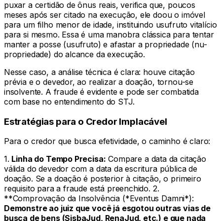
puxar a certidão de ônus reais, verifica que, poucos
meses após ser citado na execução, ele doou o imóvel
para um filho menor de idade, instituindo usufruto vitalício
para si mesmo. Essa é uma manobra clássica para tentar
manter a posse (usufruto) e afastar a propriedade (nu-
propriedade) do alcance da execução.
Nesse caso, a análise técnica é clara: houve citação
prévia e o devedor, ao realizar a doação, tornou-se
insolvente. A fraude é evidente e pode ser combatida
com base no entendimento do STJ.
Estratégias para o Credor Implacável
Para o credor que busca efetividade, o caminho é claro:
1.
Linha do Tempo Precisa:
Compare a data da citação
válida do devedor com a data da escritura pública de
doação. Se a doação é posterior à citação, o primeiro
requisito para a fraude está preenchido. 2.
**Comprovação da Insolvência (*Eventus Damni*):
Demonstre ao juiz que você já esgotou outras vias de
busca de bens (SisbaJud, RenaJud, etc.) e que nada