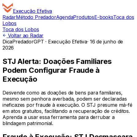
Execução
Efetiva
Radar
Método Predador
Agenda
Produtos
E-books
Toca dos
Lobos
Toca dos Lobos
Voltar ao Radar
Dica
PredadorGPT · Execução Efetiva
·
16 de junho de
2026
STJ Alerta: Doações Familiares
Podem Configurar Fraude à
Execução
Desvende como as doações de bens para familiares,
mesmo sem penhora averbada, podem ser declaradas
ineficazes por fraude à execução. O STJ presume má-fé
em atos gratuitos, facilitando a recuperação de créditos.
Aprenda a usar essa ferramenta para derrubar a
blindagem patrimonial.
Fraude à Execução: STJ Desmascara