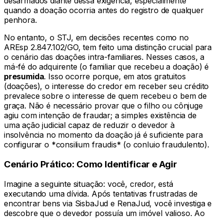
desarmados diante dessa exigência, especialmente
quando a doação ocorria antes do registro de qualquer
penhora.
No entanto, o STJ, em decisões recentes como no
AREsp 2.847.102/GO, tem feito uma distinção crucial para
o cenário das doações intra-familiares. Nesses casos, a
má-fé do adquirente (o familiar que recebeu a doação) é
presumida
. Isso ocorre porque, em atos gratuitos
(doações), o interesse do credor em receber seu crédito
prevalece sobre o interesse de quem recebeu o bem de
graça. Não é necessário provar que o filho ou cônjuge
agiu com intenção de fraudar; a simples existência de
uma ação judicial capaz de reduzir o devedor à
insolvência no momento da doação já é suficiente para
configurar o *consilium fraudis* (o conluio fraudulento).
Cenário Prático: Como Identificar e Agir
Imagine a seguinte situação: você, credor, está
executando uma dívida. Após tentativas frustradas de
encontrar bens via SisbaJud e RenaJud, você investiga e
descobre que o devedor possuía um imóvel valioso. Ao