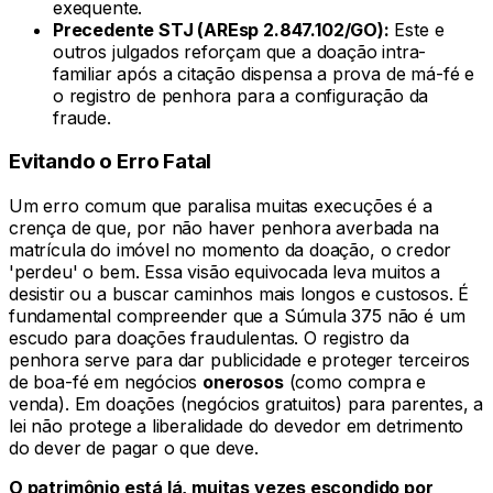
exequente.
Precedente STJ (AREsp 2.847.102/GO):
Este e
outros julgados reforçam que a doação intra-
familiar após a citação dispensa a prova de má-fé e
o registro de penhora para a configuração da
fraude.
Evitando o Erro Fatal
Um erro comum que paralisa muitas execuções é a
crença de que, por não haver penhora averbada na
matrícula do imóvel no momento da doação, o credor
'perdeu' o bem. Essa visão equivocada leva muitos a
desistir ou a buscar caminhos mais longos e custosos. É
fundamental compreender que a Súmula 375 não é um
escudo para doações fraudulentas. O registro da
penhora serve para dar publicidade e proteger terceiros
de boa-fé em negócios
onerosos
(como compra e
venda). Em doações (negócios gratuitos) para parentes, a
lei não protege a liberalidade do devedor em detrimento
do dever de pagar o que deve.
O patrimônio está lá, muitas vezes escondido por