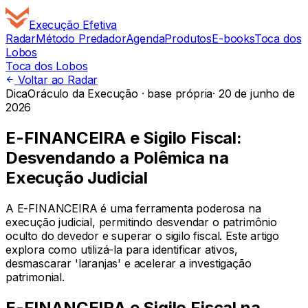
Execução
Efetiva
Radar
Método Predador
Agenda
Produtos
E-books
Toca dos
Lobos
Toca dos Lobos
Voltar ao Radar
Dica
Oráculo da Execução · base própria
·
20 de junho de
2026
E-FINANCEIRA e Sigilo Fiscal:
Desvendando a Polêmica na
Execução Judicial
A E-FINANCEIRA é uma ferramenta poderosa na
execução judicial, permitindo desvendar o patrimônio
oculto do devedor e superar o sigilo fiscal. Este artigo
explora como utilizá-la para identificar ativos,
desmascarar 'laranjas' e acelerar a investigação
patrimonial.
E-FINANCEIRA e Sigilo Fiscal na