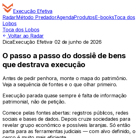
Execução
Efetiva
Radar
Método Predador
Agenda
Produtos
E-books
Toca dos
Lobos
Toca dos Lobos
Voltar ao Radar
Dica
Execução Efetiva
·
02 de junho de 2026
O passo a passo do dossiê de bens
que destrava execução
Antes de pedir penhora, monte o mapa do patrimônio.
Veja a sequência de fontes e o que olhar primeiro.
Execução parada quase sempre é falta de informação
patrimonial, não de petição.
Comece pelas fontes abertas: registros públicos, redes
sociais e bases de dados. Depois cruze sociedades para
revelar grupo econômico e possíveis laranjas. Só então
parta para as ferramentas judiciais — com alvo definido, o
cerco é muito mais eficiente.